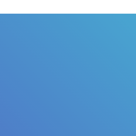
Judul
Pengarang
Subjek
ISBN/ISSN
Tipe Koleksi
Lokasi