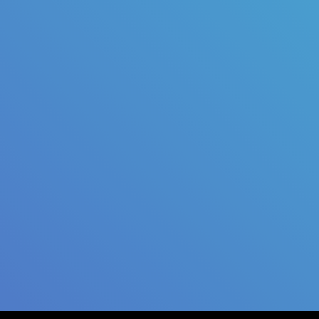
Judul
Pengarang
Subjek
ISBN/ISSN
Tipe Koleksi
Lokasi
GMD