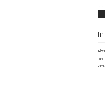
sele
In
Akse
pen
kata