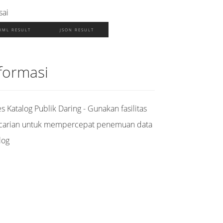
sai
XML RESULT
JSON RESULT
formasi
s Katalog Publik Daring - Gunakan fasilitas
carian untuk mempercepat penemuan data
log