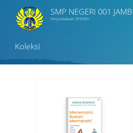
SMP NEGERI 001 JAMB
Perpustakaan SPENSA
Judul
Koleksi
Subjek
Tipe Koleksi
GMD
Cari