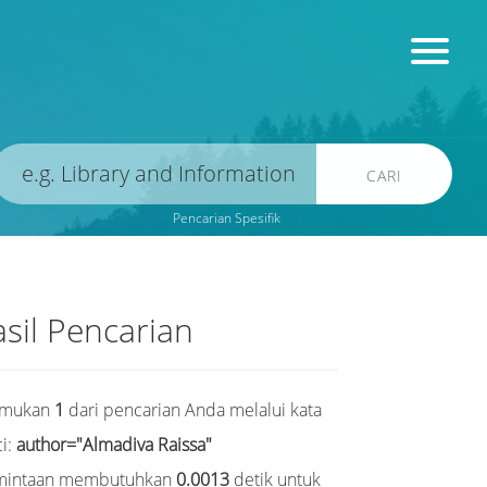
CARI
Pencarian Spesifik
sil Pencarian
emukan
1
dari pencarian Anda melalui kata
i:
author="Almadiva Raissa"
mintaan membutuhkan
0.0013
detik untuk