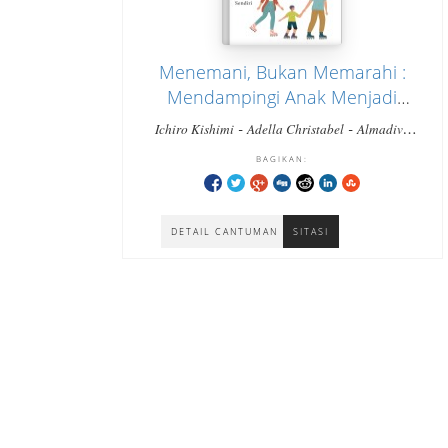
Menemani, Bukan Memarahi :
Mendampingi Anak Menjadi
Dirinya Sendiri
-
-
Ichiro Kishimi
Adella Christabel
Almadiva
Raissa
BAGIKAN:
DETAIL CANTUMAN
SITASI