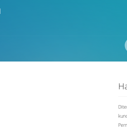
I
Pengarang
ISBN/ISSN
Lokasi
Ha
Dit
kunc
Per