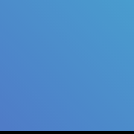
Judul
Pengarang
Subjek
ISBN/ISSN
Tipe Koleksi
Lokasi
GMD