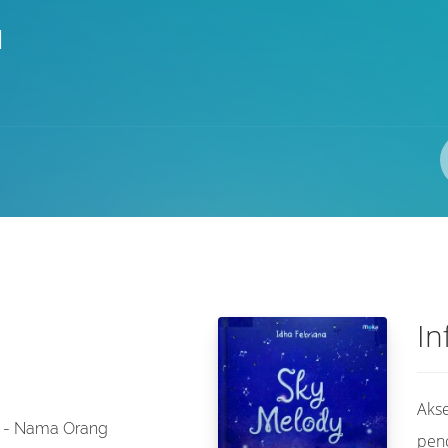
I
Pengarang
ISBN/ISSN
Lokasi
In
Akse
- Nama Orang
pen