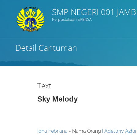
SMP NEGERI 001 JAMB
Perpustakaan SPENSA
Judul
Detail Cantuman
Subjek
Tipe Koleksi
Text
GMD
Sky Melody
Cari
Idha Febriana
- Nama Orang
Adeliany Azfar