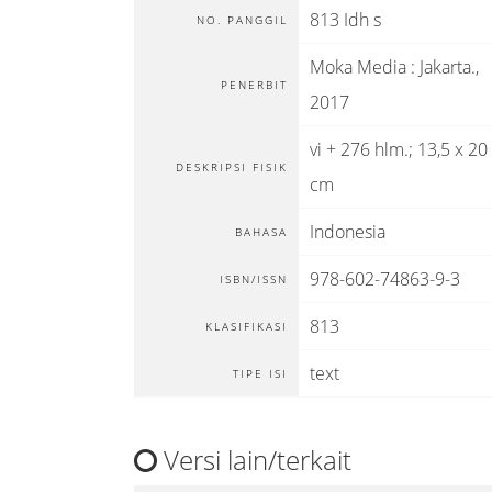
813 Idh s
NO. PANGGIL
Moka Media
:
Jakarta
.,
PENERBIT
2017
vi + 276 hlm.; 13,5 x 20
DESKRIPSI FISIK
cm
Indonesia
BAHASA
978-602-74863-9-3
ISBN/ISSN
813
KLASIFIKASI
text
TIPE ISI
Versi lain/terkait