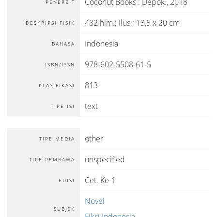
Coconut Books
:
Depok
.,
2018
PENERBIT
482 hlm.; Ilus.; 13,5 x 20 cm
DESKRIPSI FISIK
Indonesia
BAHASA
978-602-5508-61-5
ISBN/ISSN
813
KLASIFIKASI
text
TIPE ISI
other
TIPE MEDIA
unspecified
TIPE PEMBAWA
Cet. Ke-1
EDISI
Novel
SUBJEK
Fiksi Indonesia