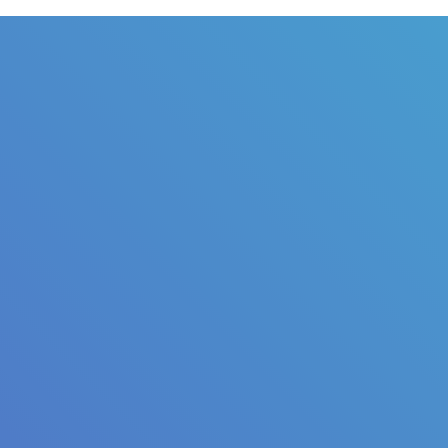
Judul
Pengarang
Subjek
ISBN/ISSN
Tipe Koleksi
Lokasi
GMD