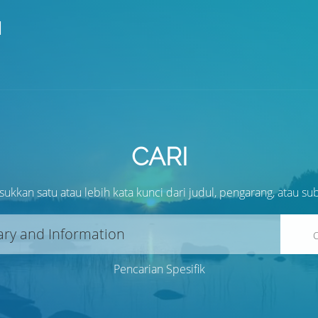
I
Pengarang
ISBN/ISSN
CARI
Lokasi
ukkan satu atau lebih kata kunci dari judul, pengarang, atau su
Pencarian Spesifik