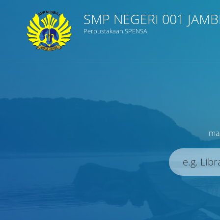
SMP NEGERI 001 JAMB
Perpustakaan SPENSA
Judul
Subjek
Tipe Koleksi
mas
GMD
Cari