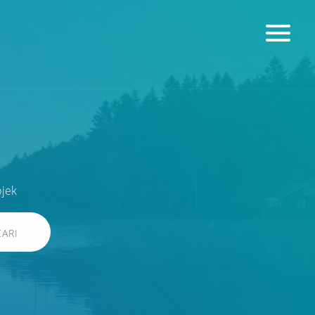
bjek
CARI